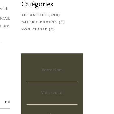
Catégories
ial.
ACTUALITÉS
(290)
UCAS,
GALERIE PHOTOS
(3)
score
NON CLASSÉ
(2)
r
Votre Nom
Votre email
FB