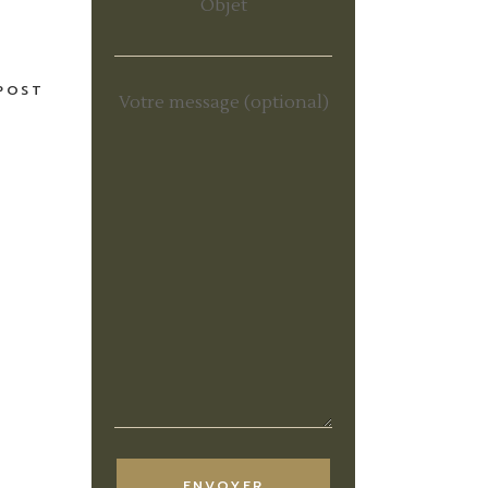
Objet
POST
Votre message (optional)
ENVOYER