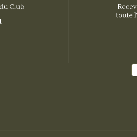
 du Club
Receve
toute l
1