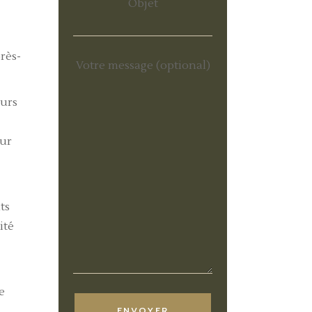
Objet
rès-
Votre message (optional)
ours
eur
ts
ité
e
ENVOYER