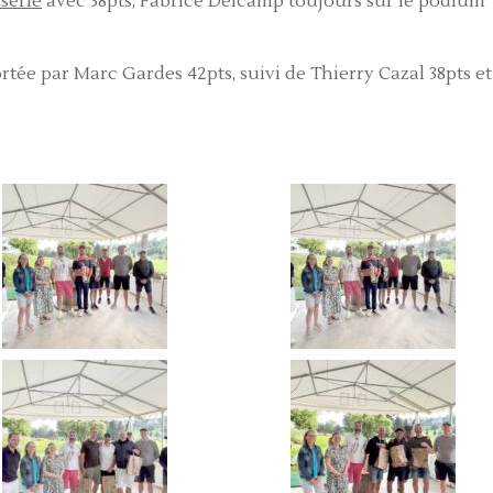
série
avec 38pts, Fabrice Delcamp toujours sur le podium
tée par Marc Gardes 42pts, suivi de Thierry Cazal 38pts et