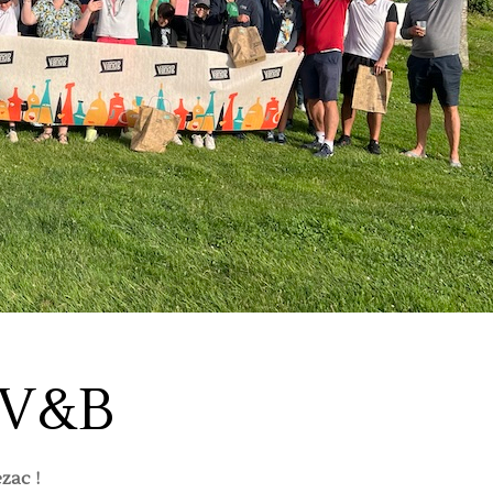
 V&B
zac !