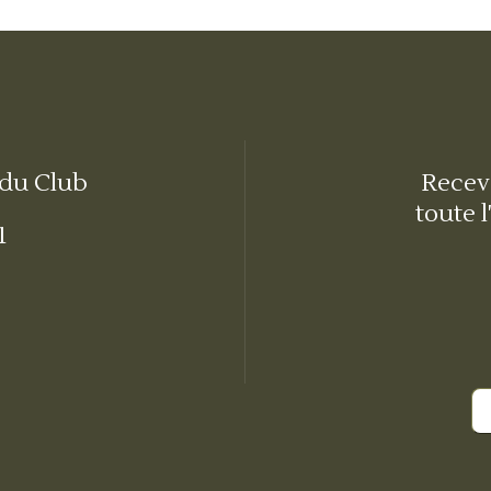
 du Club
Receve
toute l
1