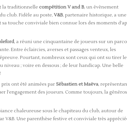
 la traditionnelle
compétition V and B
, un évènement
du club. Fidèle au poste,
V&B
, partenaire historique, a une
t sa touche conviviale bien connue lors des moments d’ap
bleford
, a réuni une cinquantaine de joueurs sur un parc
. Entre éclaircies, averses et passages venteux, les
l’épreuve. Pourtant, nombreux sont ceux qui ont su tirer l
u niveau ; voire en dessous ; de leur handicap. Une belle
!
de prix ont été animées par
Sébastien et Maëva
, représentan
aluer l’engagement des joueurs. Comme toujours, la généros
iance chaleureuse sous le chapiteau du club, autour de
par V&B. Une parenthèse festive et conviviale très apprécié