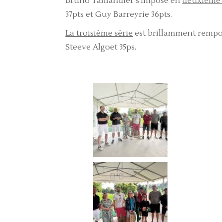
Bruno Taillandier s’impose en
deuxième 
37pts et Guy Barreyrie 36pts.
La troisième série
est brillamment rempor
Steeve Algoet 35ps.