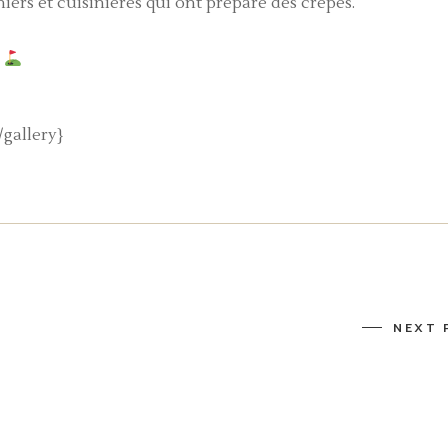
niers et cuisinières qui ont préparé des crêpes.
s
gallery}
NEXT 