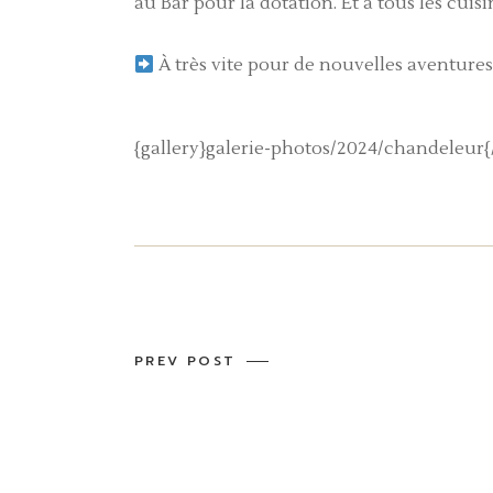
au Bar pour la dotation. Et à tous les cuisi
À très vite pour de nouvelles aventure
{gallery}galerie-photos/2024/chandeleur{/
PREV POST