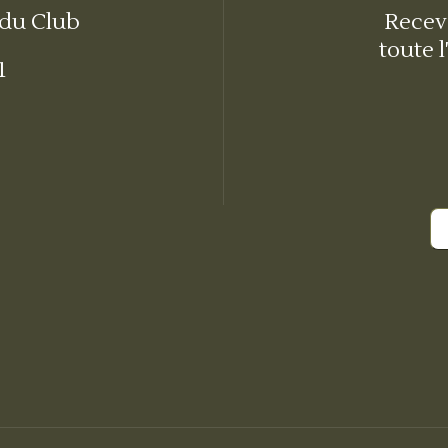
 du Club
Receve
toute l
1