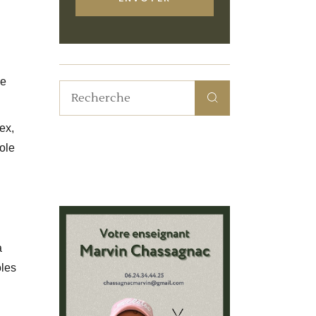
ée
ex,
ole
a
oles