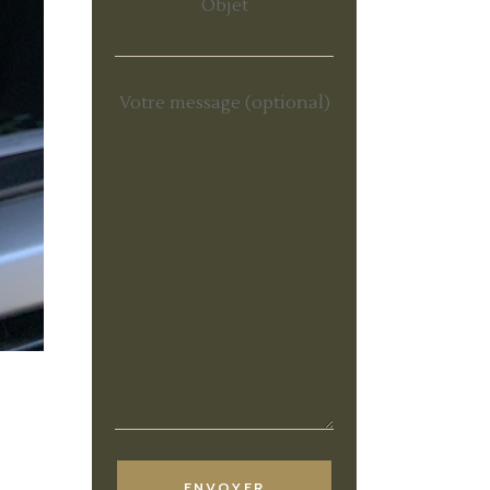
Objet
Votre message (optional)
ENVOYER