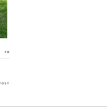
FB
POST