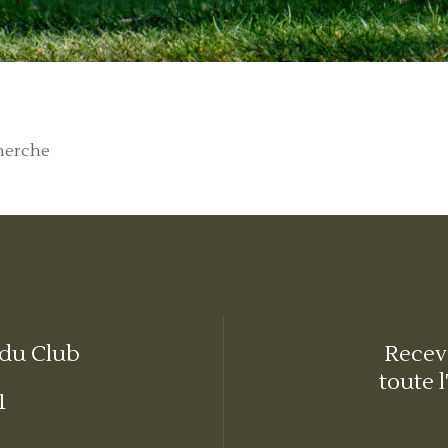
cherche
 du Club
Receve
toute l
1