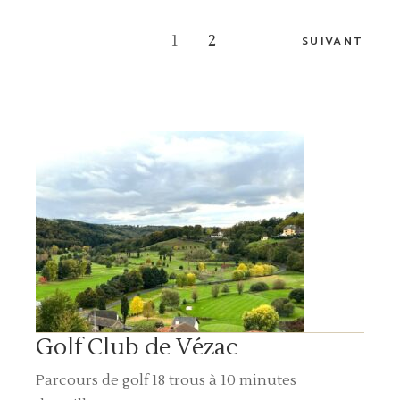
Pagination
1
2
SUIVANT
des
publications
Golf Club de Vézac
Parcours de golf 18 trous à 10 minutes